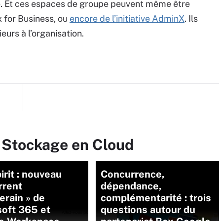
ise. Et ces espaces de groupe peuvent même être
 for Business, ou
encore de l’initiative AdminX
. Ils
ieurs à l’organisation.
r Stockage en Cloud
irit : nouveau
Concurrence,
rrent
dépendance,
erain » de
complémentarité : trois
soft 365 et
questions autour du