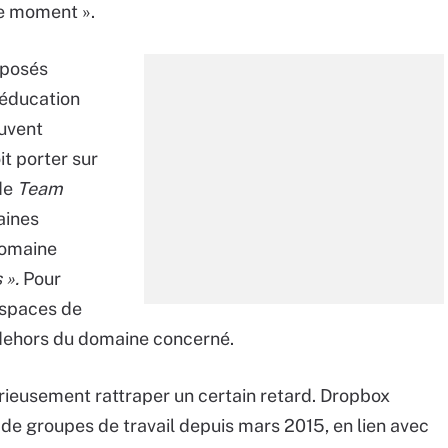
 le moment ».
oposés
 éducation
euvent
it porter sur
 de
Team
aines
 domaine
 ».
Pour
 espaces de
 dehors du domaine concerné.
ieusement rattraper un certain retard. Dropbox
 de groupes de travail depuis mars 2015, en lien avec