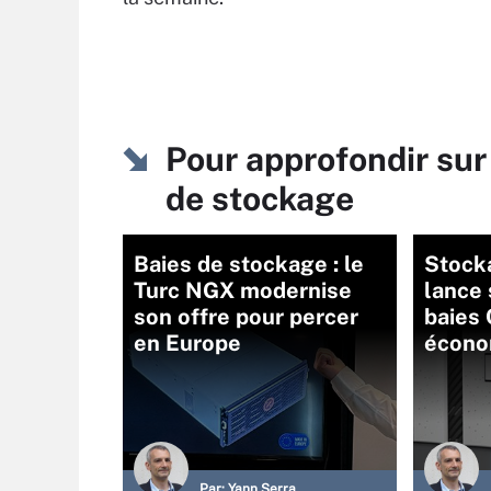
Pour approfondir sur
de stockage
Baies de stockage : le
Stock
Turc NGX modernise
lance 
son offre pour percer
baies 
en Europe
écono
Par:
Yann Serra