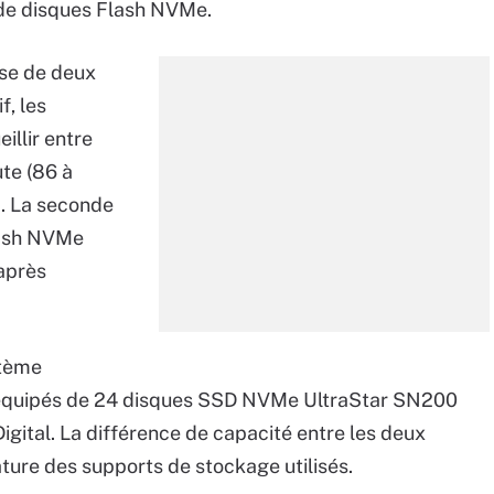
s de disques Flash NVMe.
ose de deux
f, les
llir entre
te (86 à
. La seconde
lash NVMe
après
stème
et équipés de 24 disques SSD NVMe UltraStar SN200
igital. La différence de capacité entre les deux
ature des supports de stockage utilisés.