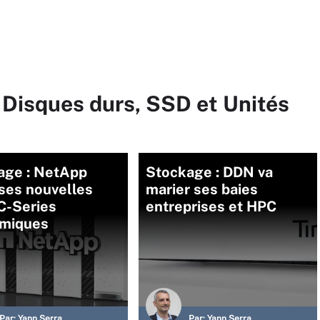
 Disques durs, SSD et Unités
age : NetApp
Stockage : DDN va
ses nouvelles
marier ses baies
C-Series
entreprises et HPC
miques
Par:
Yann Serra
Par:
Yann Serra