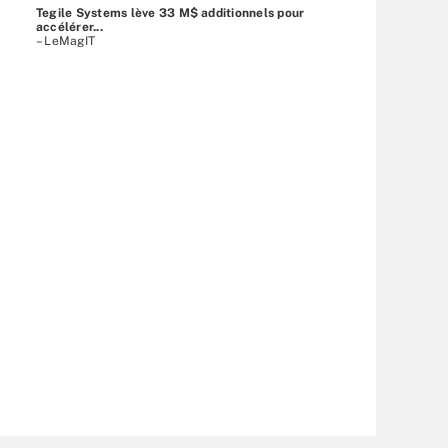
Tegile Systems lève 33 M$ additionnels pour
accélérer...
– LeMagIT