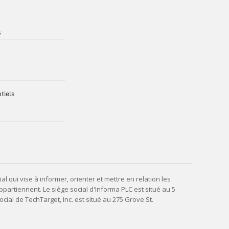
s
tiels