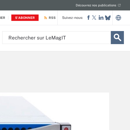
Découvrez nos publications
Suivez-nous:
IER
S'ABONNER
RSS
Rechercher
sur
LeMagIT