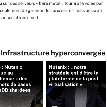
ur des serveurs « bare metal » fourni à la volée par
 seulement de garantir des prix serrés, mais aussi de
 sur ses offres cloud
 Infrastructure hyperconvergée
 : Nutanix
Nutanix : « notre
que au
stratégie est d’être la
chemar » des
plateforme de la post-
hots de bases
virtualisation »
DB shardées