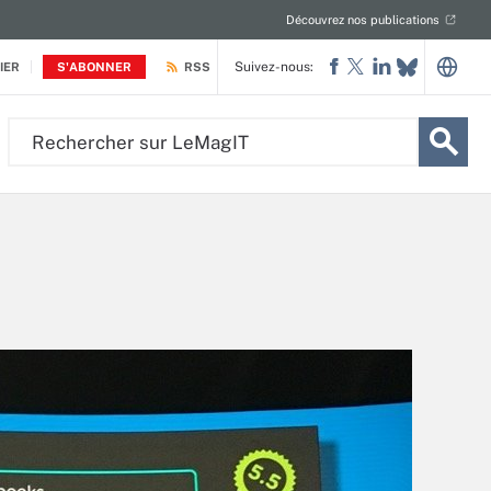
Découvrez nos publications
Suivez-nous:
IER
S'ABONNER
RSS
Rechercher
sur
LeMagIT