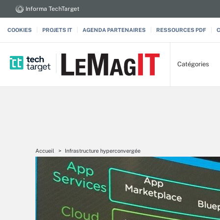
Informa TechTarget
COOKIES
PROJETS IT
AGENDA PARTENAIRES
RESSOURCES PDF
Catégories
Accueil
Infrastructure hyperconvergée