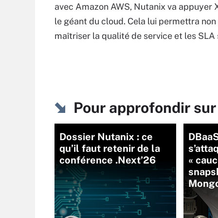
avec Amazon AWS, Nutanix va appuyer Xi s
le géant du cloud. Cela lui permettra non
maîtriser la qualité de service et les SLA
Pour approfondir sur
Dossier Nutanix : ce
DBaaS
qu’il faut retenir de la
s’atta
conférence .Next’26
« cau
snaps
Mongo