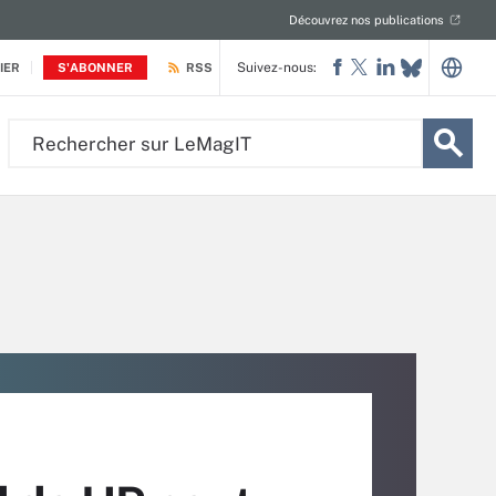
Découvrez nos publications
Suivez-nous:
IER
S'ABONNER
RSS
Rechercher
sur
LeMagIT