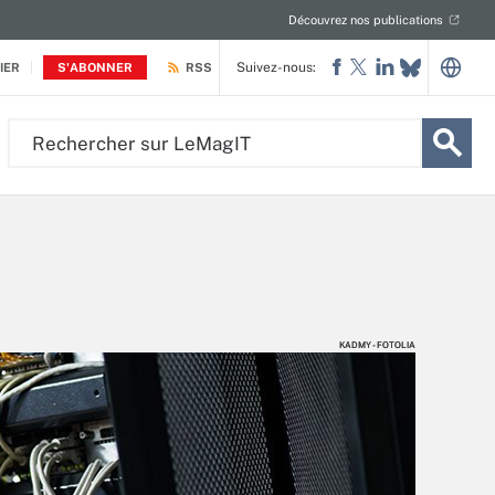
Découvrez nos publications
Suivez-nous:
IER
S'ABONNER
RSS
Rechercher
sur
LeMagIT
KADMY - FOTOLIA
KADMY - FOTOLIA