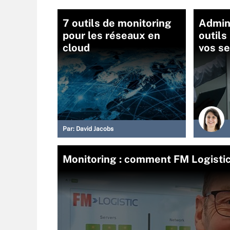
7 outils de monitoring
Admini
pour les réseaux en
outils
cloud
vos se
Par:
David Jacobs
Monitoring : comment FM Logistic a