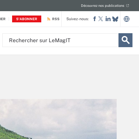
Découvrez nos publications
Suivez-nous:
IER
S'ABONNER
RSS
Rechercher
sur
LeMagIT