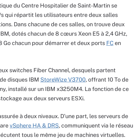
atique du Centre Hospitalier de Saint-Martin se
qui répartit les utilisateurs entre deux salles
tions. Dans chacune de ces salles, on trouve deux
IBM, dotés chacun de 8 cœurs Xeon E5 à 2,4 GHz,
8 Go chacun pour démarrer et deux ports
FC
en
 deux switches Fiber Channel, desquels partent
 de disques IBM
StoreWize V3700
, offrant 10 To de
y, installé sur un IBM x3250M4. La fonction de ce
 stockage aux deux serveurs ESXi.
assurée à deux niveaux. D’une part, les serveurs de
ware
vSphere HA & DRS
, communiquent via le réseau
exécutent tous le même jeu de machines virtuelles.