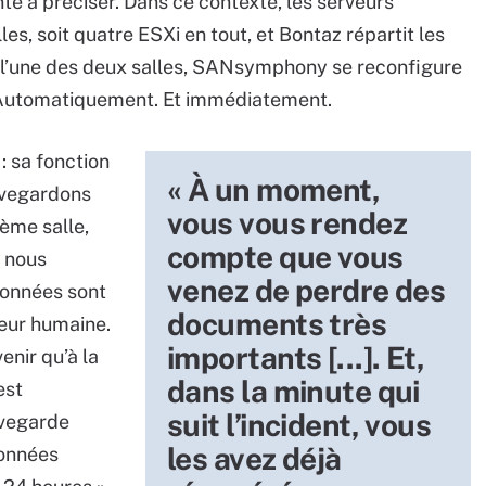
te à préciser. Dans ce contexte, les serveurs
es, soit quatre ESXi en tout, et Bontaz répartit les
r l’une des deux salles, SANsymphony se reconfigure
re. Automatiquement. Et immédiatement.
 sa fonction
« À un moment,
uvegardons
vous vous rendez
ième salle,
compte que vous
e nous
venez de perdre des
données sont
documents très
reur humaine.
importants [...]. Et,
nir qu’à la
dans la minute qui
est
suit l’incident, vous
uvegarde
les avez déjà
données