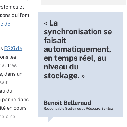
stèmes et
ons qui l’ont
« La
e de
synchronisation se
faisait
automatiquement,
rs
ESXi de
en temps réel, au
ions les
niveau du
 autres
stockage. »
s, dans un
sait
au du
ne panne dans
Benoit Belleraud
ité en cours
Responsable Systèmes et Réseaux, Bontaz
cela ne