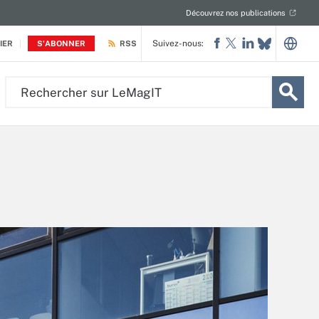
Découvrez nos publications
Suivez-nous:
IER
S'ABONNER
RSS
Rechercher
sur
LeMagIT