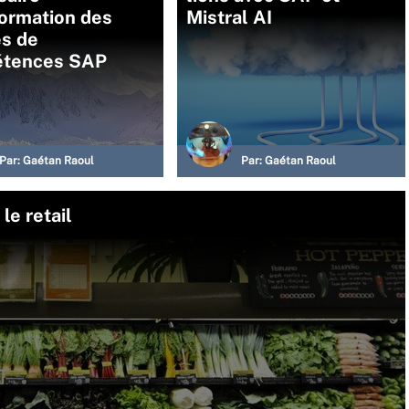
formation des
Mistral AI
es de
tences SAP
Par:
Gaétan Raoul
Par:
Gaétan Raoul
le retail