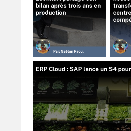
bilan après trois ans en
trans
production
centr
compé
Par:
Gaétan Raoul
ERP Cloud : SAP lance un S4 pour 