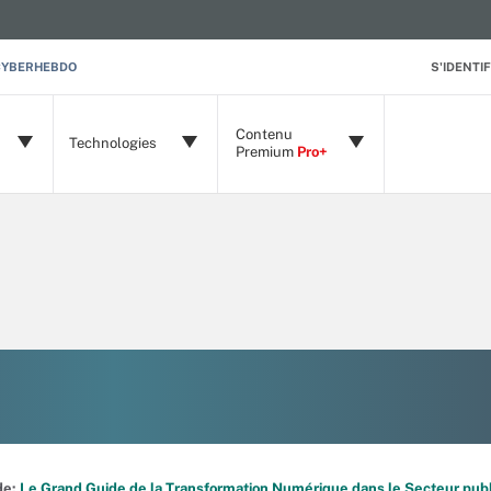
CYBERHEBDO
S'IDENTIF
Contenu
Technologies
Premium
Pro+
ide:
Le Grand Guide de la Transformation Numérique dans le Secteur publ