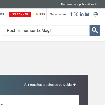
Découvrez nos publications
Suivez-nous:
IER
S'ABONNER
RSS
Rechercher
sur
LeMagIT
Voir tous les articles de ce guide
ic