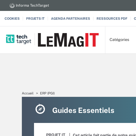
Informa TechTarget
COOKIES
PROJETS IT
AGENDA PARTENAIRES
RESSOURCES PDF
Catégories
Accueil
ERP (PGI)
Guides Essentiels
PROJET IT
Cet article fait partie de notre gu