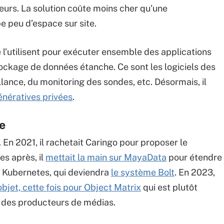
eurs. La solution coûte moins cher qu’une
e peu d’espace sur site.
 l’utilisent pour exécuter ensemble des applications
tockage de données étanche. Ce sont les logiciels des
llance, du monitoring des sondes, etc. Désormais, il
énératives privées
.
e
 En 2021, il rachetait Caringo pour proposer le
s après, il
mettait la main sur MayaData
pour étendre
s Kubernetes, qui deviendra
le système Bolt
. En 2023,
bjet, cette fois pour Object Matrix
qui est plutôt
é des producteurs de médias.