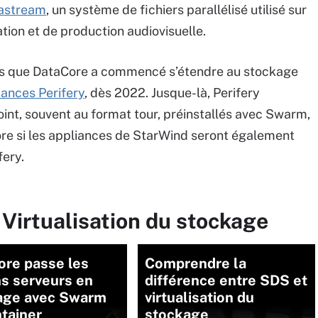
castream
, un système de fichiers parallélisé utilisé sur
ation et de production audiovisuelle.
ias que DataCore a commencé s’étendre au stockage
ances Perifery
, dès 2022. Jusque-là, Perifery
oint, souvent au format tour, préinstallés avec Swarm,
nore si les appliances de StarWind seront également
ery.
 Virtualisation du stockage
ore passe les
Comprendre la
s serveurs en
différence entre SDS et
age avec Swarm
virtualisation du
tainer
stockage