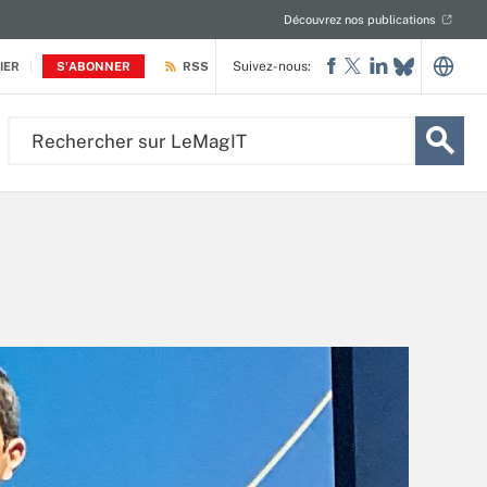
Découvrez nos publications
Suivez-nous:
IER
S'ABONNER
RSS
Rechercher
sur
LeMagIT