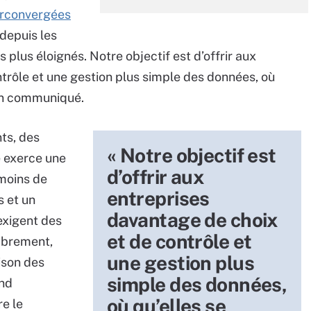
erconvergées
 depuis les
 plus éloignés. Notre objectif est d’offrir aux
trôle et une gestion plus simple des données, où
 un communiqué.
nts, des
« Notre objectif est
 exerce une
d’offrir aux
 moins de
entreprises
s et un
davantage de choix
 exigent des
et de contrôle et
ombrement,
une gestion plus
ison des
simple des données,
ond
où qu’elles se
re le