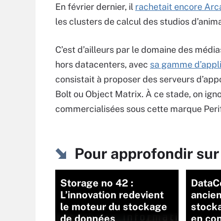
En février dernier, il
rachetait encore Ar
les clusters de calcul des studios d’anim
C’est d’ailleurs par le domaine des méd
hors datacenters, avec
sa gamme d’appli
consistait à proposer des serveurs d’app
Bolt ou Object Matrix. À ce stade, on ig
commercialisées sous cette marque Perif
Pour approfondir sur
Storage no 42 :
DataC
L’innovation redevient
ancien
le moteur du stockage
stock
de données
en con