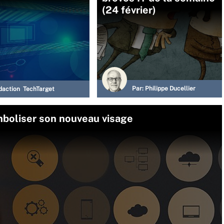
(24 février)
Par:
Philippe Ducellier
daction TechTarget
boliser son nouveau visage