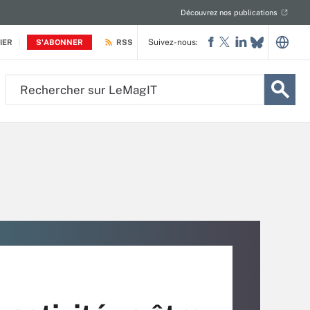
Découvrez nos publications
Suivez-nous:
IER
S'ABONNER
RSS
Rechercher
sur
LeMagIT