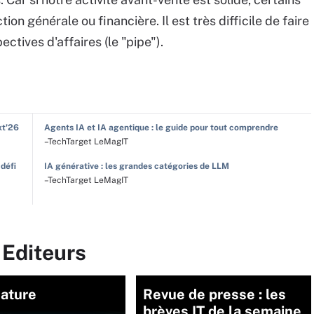
ion générale ou financière. Il est très difficile de faire
ctives d'affaires (le "pipe").
xt'26
Agents IA et IA agentique : le guide pour tout comprendre
–TechTarget LeMagIT
 défi
IA générative : les grandes catégories de LLM
–TechTarget LeMagIT
 Editeurs
nature
Revue de presse : les
brèves IT de la semaine