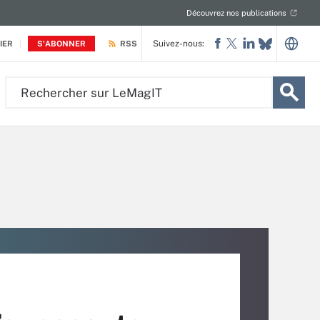
Découvrez nos publications
Suivez-nous:
IER
S'ABONNER
RSS
Rechercher
sur
LeMagIT