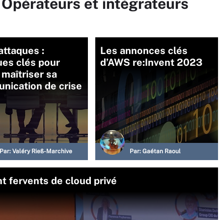
 Opérateurs et intégrateurs
ttaques :
Les annonces clés
es clés pour
d’AWS re:Invent 2023
maîtriser sa
nication de crise
Par:
Valéry Rieß-Marchive
Par:
Gaétan Raoul
nt fervents de cloud privé