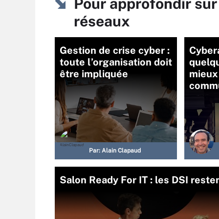
Pour approfondir sur
réseaux
Gestion de crise cyber :
Cybera
toute l’organisation doit
quelqu
être impliquée
mieux 
commu
Par:
Alain Clapaud
Salon Ready For IT : les DSI reste