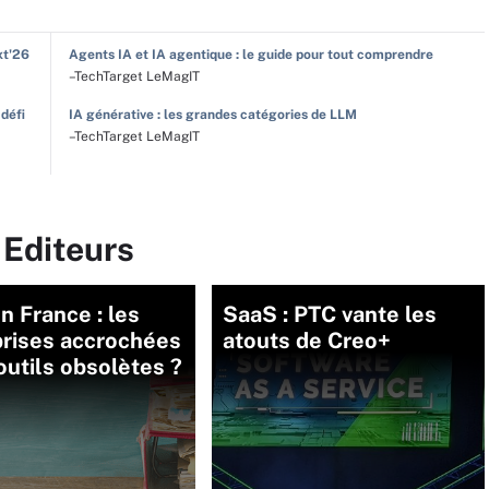
xt'26
Agents IA et IA agentique : le guide pour tout comprendre
–TechTarget LeMagIT
 défi
IA générative : les grandes catégories de LLM
–TechTarget LeMagIT
 Editeurs
 France : les
SaaS : PTC vante les
prises accrochées
atouts de Creo+
outils obsolètes ?