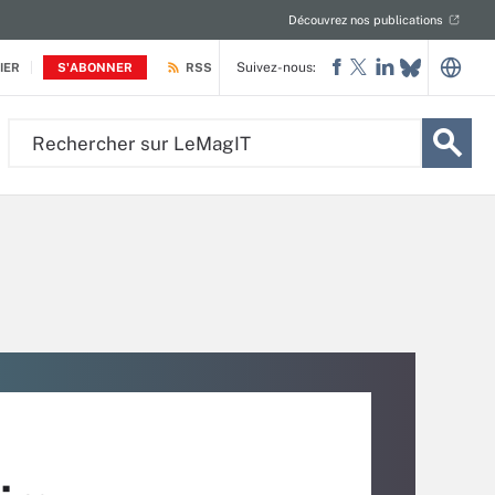
Découvrez nos publications
Suivez-nous:
IER
S'ABONNER
RSS
Rechercher
sur
LeMagIT