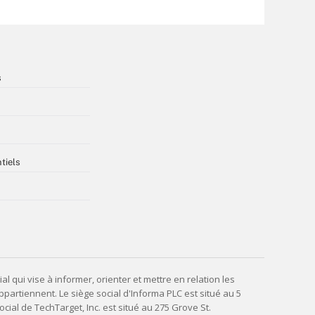
s
tiels