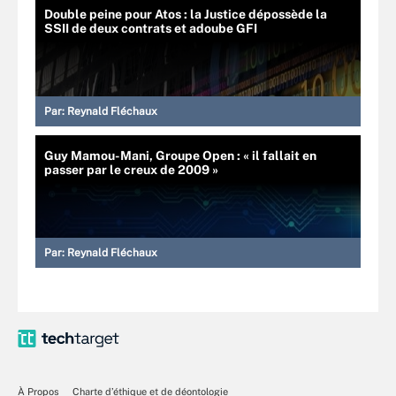
Double peine pour Atos : la Justice dépossède la
SSII de deux contrats et adoube GFI
Par:
Reynald Fléchaux
Guy Mamou-Mani, Groupe Open : « il fallait en
passer par le creux de 2009 »
Par:
Reynald Fléchaux
À Propos
Charte d’éthique et de déontologie