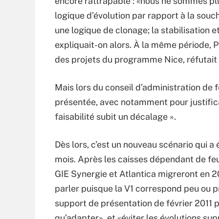
encore rattrapable : «nous ne sommes pl
logique d’évolution par rapport à la sou
une logique de clonage; la stabilisation 
expliquait-on alors. À la même période,
des projets du programme Nice, réfutait t
Mais lors du conseil d’administration de fé
présentée, avec notamment pour justificat
faisabilité subit un décalage ».
Dès lors, c’est un nouveau scénario qui a 
mois. Après les caisses dépendant de feu
GIE Synergie et Atlantica migreront en 2
parler puisque la V1 correspond peu ou p
support de présentation de février 2011 pr
qu’adapter», et «éviter les évolutions su