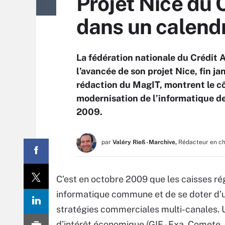
Projet Nice du C
dans un calendr
La fédération nationale du Crédit Ag
l’avancée de son projet Nice, fin j
rédaction du MagIT, montrent le cô
modernisation de l’informatique de
2009.
par
Valéry Rieß-Marchive,
Rédacteur en c
C’est en octobre 2009 que les caisses rég
informatique commune et de se doter d’un
stratégies commerciales multi-canales. 
d’intérêt économique (GIE - Exa, Comete, 