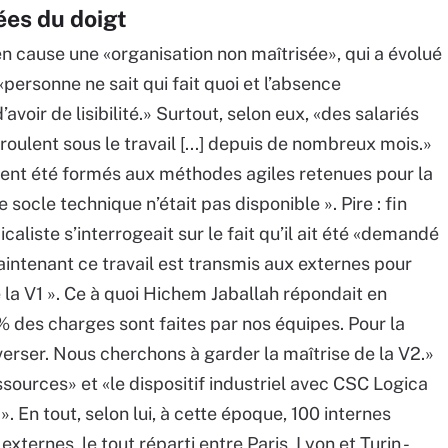
tées du doigt
n cause une «organisation non maîtrisée», qui a évolué
personne ne sait qui fait quoi et l’absence
oir de lisibilité.» Surtout, selon eux, «des salariés
roulent sous le travail [...] depuis de nombreux mois.»
aient été formés aux méthodes agiles retenues pour la
socle technique n’était pas disponible ». Pire : fin
liste s’interrogeait sur le fait qu’il ait été «demandé
maintenant ce travail est transmis aux externes pour
 la V1 ». Ce à quoi Hichem Jaballah répondait en
 des charges sont faites par nos équipes. Pour la
nverser. Nous cherchons à garder la maîtrise de la V2.»
ssources» et «le dispositif industriel avec CSC Logica
En tout, selon lui, à cette époque, 100 internes
xternes, le tout réparti entre Paris, Lyon et Turin -