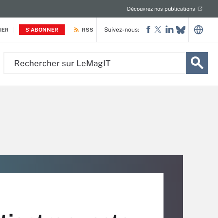
Découvrez nos publications
Suivez-nous:
IER
S'ABONNER
RSS
Rechercher
sur
LeMagIT