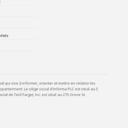
s
tiels