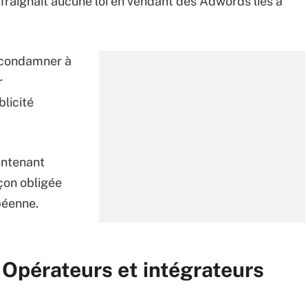
fraignait aucune loi en vendant des Adwords liés à
u condamner à
r
licité
intenant
çon obligée
opéenne.
 Opérateurs et intégrateurs