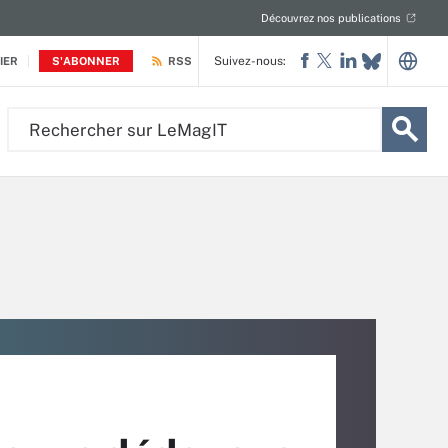
Découvrez nos publications
Suivez-nous:
IER
S'ABONNER
RSS
Rechercher
sur
LeMagIT