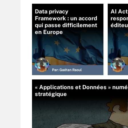
Data privacy
AI Act
Framework : un accord
respon
qui passe difficilement
éditeu
en Europe
Par:
Gaétan Raoul
« Applications et Données » numér
stratégique