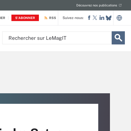
Découvrez nos publications
Suivez-nous:
IER
S'ABONNER
RSS
Rechercher
sur
LeMagIT