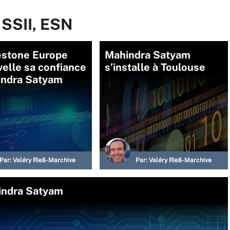
 SSII, ESN
estone Europe
Mahindra Satyam
elle sa confiance
s’installe à Toulouse
indra Satyam
Par:
Valéry Rieß-Marchive
Par:
Valéry Rieß-Marchive
indra Satyam