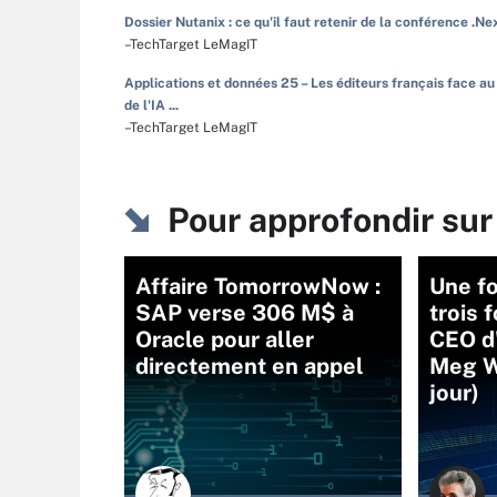
Dossier Nutanix : ce qu'il faut retenir de la conférence .Ne
–TechTarget LeMagIT
Applications et données 25 – Les éditeurs français face au
de l'IA ...
–TechTarget LeMagIT
Pour approfondir sur
Affaire TomorrowNow :
Une fo
SAP verse 306 M$ à
trois 
Oracle pour aller
CEO d
directement en appel
Meg W
jour)