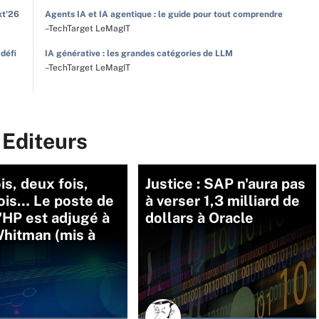
xt'26
Agents IA et IA agentique : le guide pour tout comprendre
–TechTarget LeMagIT
 défi
IA générative : les grandes catégories de LLM
–TechTarget LeMagIT
 Editeurs
is, deux fois,
Justice : SAP n'aura pas
fois… Le poste de
à verser 1,3 milliard de
'HP est adjugé à
dollars à Oracle
hitman (mis à