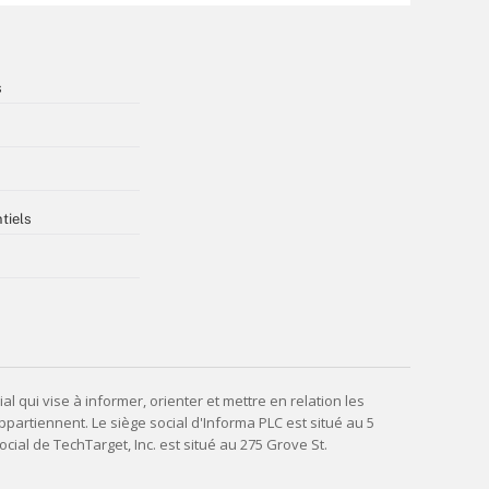
s
tiels