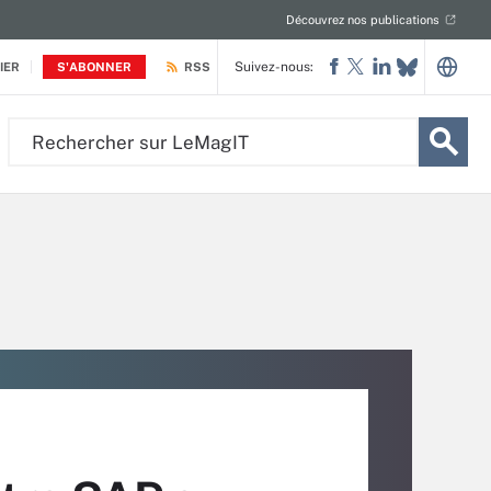
Découvrez nos publications
Suivez-nous:
IER
S'ABONNER
RSS
Rechercher
sur
LeMagIT