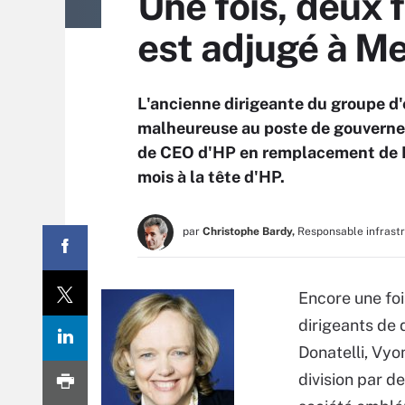
Une fois, deux 
est adjugé à Me
L'ancienne dirigeante du groupe d'
malheureuse au poste de gouverneu
de CEO d'HP en remplacement de L
mois à la tête d'HP.
par
Christophe Bardy,
Responsable infrast
Encore une foi
dirigeants de 
Donatelli, Vyo
division par d