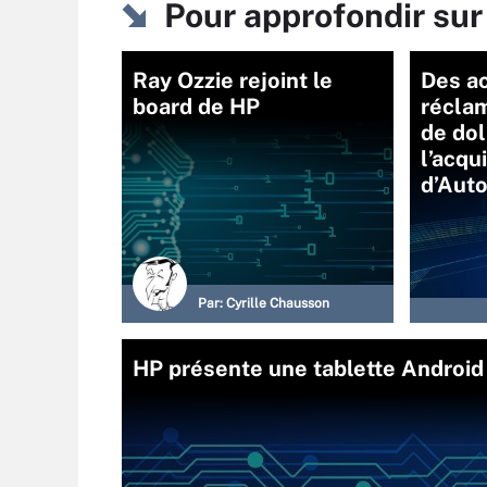
Pour approfondir su
Ray Ozzie rejoint le
Des ac
board de HP
réclam
de dol
l’acqu
d’Aut
Par:
Cyrille Chausson
HP présente une tablette Androi