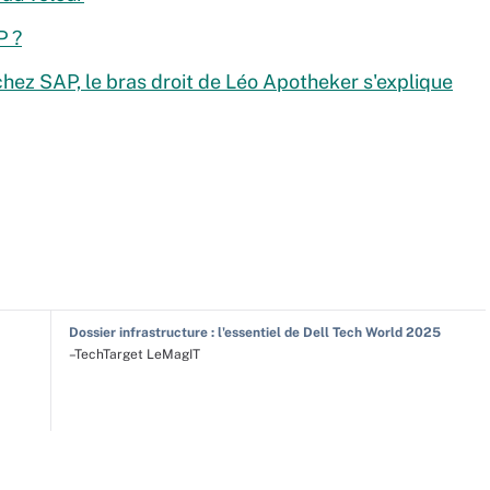
P ?
chez SAP, le bras droit de Léo Apotheker s'explique
Dossier infrastructure : l'essentiel de Dell Tech World 2025
–TechTarget LeMagIT