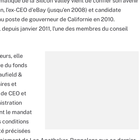
atique de la Silicon Valley vient de confier son avenir
, l'ex-CEO d'eBay (jusqu'en 2008) et candidate
u poste de gouverneur de Californie en 2010.
 depuis janvier 2011, l'une des membres du conseil
eurs, elle
ère du fonds
aufield &
ires et
 de CEO et
istration
nt le mandat
s conditions
té précisées