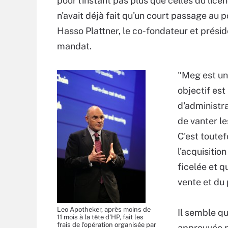
pour l'instant pas plus que celles du li
n'avait déjà fait qu'un court passage au 
Hasso Plattner, le co-fondateur et présid
mandat.
"Meg est une
objectif est
d'administr
de vanter l
C'est toute
l'acquisiti
ficelée et q
vente et du
Leo Apotheker, après moins de
Il semble qu
11 mois à la tête d'HP, fait les
frais de l'opération organisée par
approuvée p