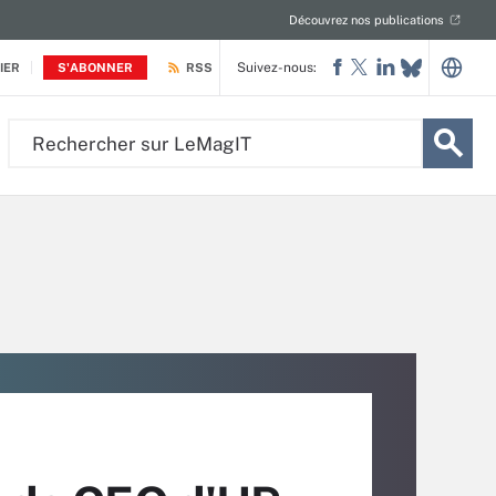
Découvrez nos publications
Suivez-nous:
IER
S'ABONNER
RSS
Rechercher
sur
LeMagIT