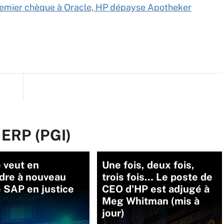
remier chèque à Oracle, HP dépayse Apotheker
 ERP (PGI)
 veut en
Une fois, deux fois,
dre à nouveau
trois fois… Le poste de
 SAP en justice
CEO d'HP est adjugé à
Meg Whitman (mis à
jour)