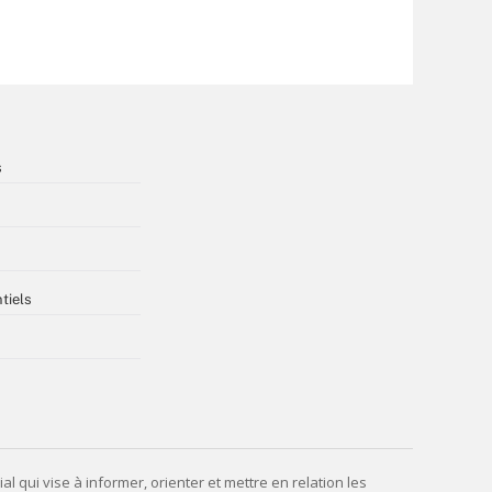
s
tiels