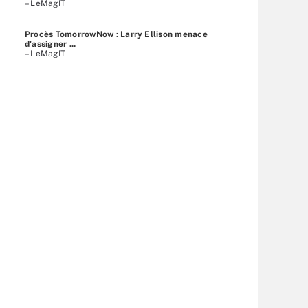
– LeMagIT
Procès TomorrowNow : Larry Ellison menace
d'assigner ...
– LeMagIT