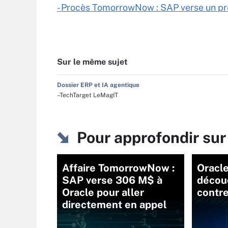
- Procès TomorrowNow : SAP verse un p
Sur le même sujet
Dossier ERP et IA agentique
–TechTarget LeMagIT
Pour approfondir sur
Affaire TomorrowNow :
Oracle
SAP verse 306 M$ à
décou
Oracle pour aller
contre
directement en appel