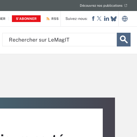
Découvrez nos publications
Suivez-nous:
IER
S'ABONNER
RSS
Rechercher
sur
LeMagIT