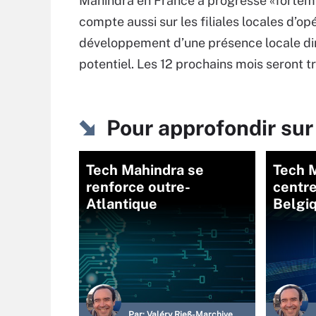
Mahindra en France a progressé «fortement
compte aussi sur les filiales locales d’op
développement d’une présence locale di
potentiel. Les 12 prochains mois seront t
Pour approfondir sur
Tech Mahindra se
Tech 
renforce outre-
centre
Atlantique
Belgi
Par:
Valéry Rieß-Marchive