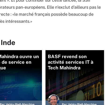
 ». Et pour continuer sur cette lancée, la SSII
érateurs pan-européens. Elle n’exclut d’ailleurs pas le
recte : «le marché français possède beaucoup de
rès intéressants.»
 Inde
Mahindra ouvre un
BASF revend son
 de service en
activité services IT à
que
Tech Mahindra
Par:
Valéry Rieß-Marchive
Par:
Valéry Rieß-Marchive