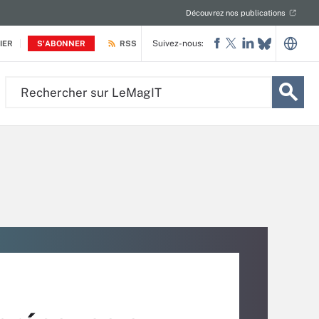
Découvrez nos publications
Suivez-nous:
IER
S'ABONNER
RSS
Rechercher
sur
LeMagIT