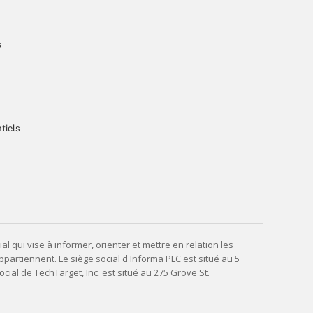
s
tiels