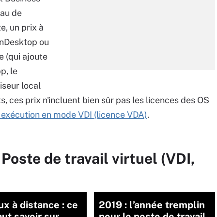
eau de
, un prix à
enDesktop ou
e (qui ajoute
p, le
iseur local
, ces prix n'incluent bien sûr pas les licences des OS
r exécution en mode VDI (licence VDA)
.
Poste de travail virtuel (VDI,
x à distance : ce
2019 : l’année tremplin
aut savoir sur
pour le poste de travail