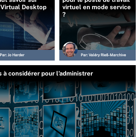
Virtual Desktop
virtuel en mode service
?
Par:
Jo Harder
Par:
Valéry Rieß-Marchive
 à considérer pour l’administrer