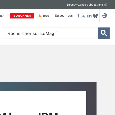
Découvrez nos publications
Suivez-nous:
IER
S'ABONNER
RSS
Rechercher
sur
LeMagIT