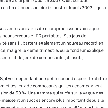
trait de 22 % par rapport à 2007. C’est surtout
u en fin d'année son pire trimestre depuis 2002 -, qui a
 ses ventes unitaires de microprocesseurs ainsi que
s pour serveurs et PC portables. Ses jeux de
ité sans fil battent également un nouveau record en
t ce, malgré le 4ème trimestre, où le fondeur explique
sseurs et de jeux de composants (chipsets)
, il voit cependant une petite lueur d’espoir : le chiffre
tom et les jeux de composants qui les accompagnent
ession de 50 %. Une gamme qui surfe sur la vague des
onnaissent un succès encore plus important depuis le
devraient porter un peu le marché des PC et portables