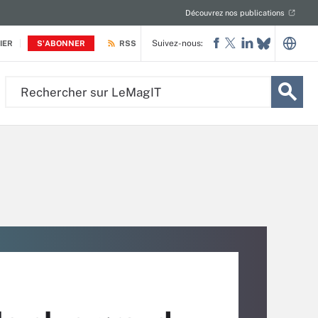
Découvrez nos publications
Suivez-nous:
IER
S'ABONNER
RSS
Rechercher
sur
LeMagIT