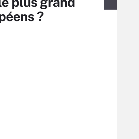
le plus grand
péens ?