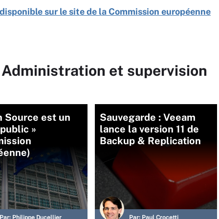
 disponible sur le site de la Commission européenne
 Administration et supervision
n Source est un
Sauvegarde : Veeam
 public »
lance la version 11 de
ission
Backup & Replication
éenne)
Par:
Philippe Ducellier
Par:
Paul Crocetti