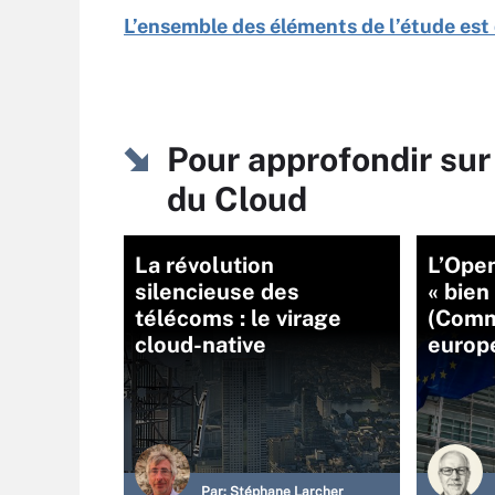
L’ensemble des éléments de l’étude est
Pour approfondir sur
du Cloud
La révolution
L’Ope
silencieuse des
« bien
télécoms : le virage
(Comm
cloud-native
europ
Par:
Stéphane Larcher