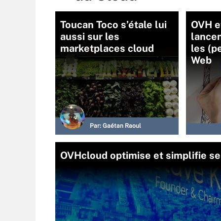
Toucan Toco s’étale lui
OVH e
aussi sur les
lance
marketplaces cloud
les (p
Web
Par:
Gaétan Raoul
OVHcloud optimise et simplifie se