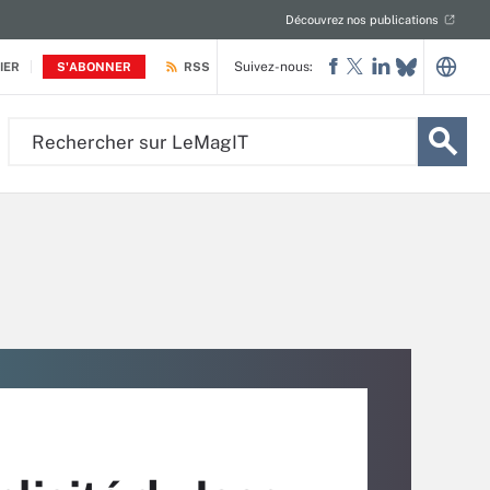
Découvrez nos publications
Suivez-nous:
IER
S'ABONNER
RSS
Rechercher
sur
LeMagIT