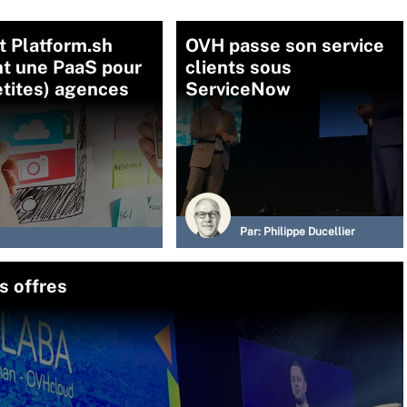
t Platform.sh
OVH passe son service
nt une PaaS pour
clients sous
etites) agences
ServiceNow
Par:
Philippe Ducellier
s offres