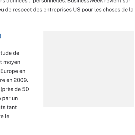
urs données... personnelles. BusinessWeek revient sur
eu de respect des entreprises US pour les choses de la
)
étude de
ût moyen
 Europe en
vre en 2009.
 (près de 50
e par un
ts tant
e le