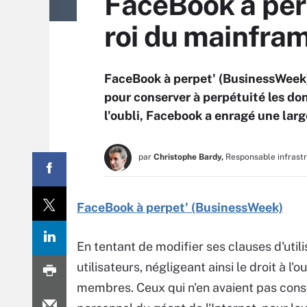
FaceBook à perp
roi du mainfra
FaceBook à perpet' (BusinessWeek) 
pour conserver à perpétuité les donn
l'oubli, Facebook a enragé une lar
par
Christophe Bardy,
Responsable infrast
FaceBook à perpet' (BusinessWeek)
En tentant de modifier ses clauses d'util
utilisateurs, négligeant ainsi le droit à 
membres. Ceux qui n'en avaient pas consci