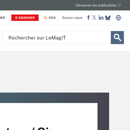
Découvrez nos publications
Suivez-nous:
IER
S'ABONNER
RSS
Rechercher
sur
LeMagIT