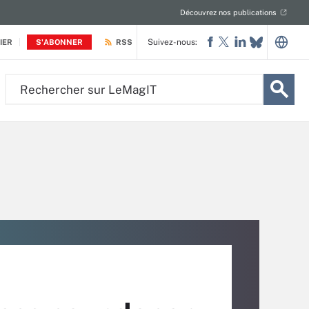
Découvrez nos publications
Suivez-nous:
IER
S'ABONNER
RSS
Rechercher
sur
LeMagIT