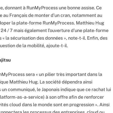
que, donnant à RunMyProcess une bonne assise. Ce
re au Français de monter d’un cran, notamment au
 doper la plate-forme RunMyProcess. Matthieu Hug
 24 / 7 mais également l’ouverture d’une plate-forme
 « la sécurisation des données », note-t-il. Enfin, des
stion de la mobilité, ajoute-t-il.
jitsu
unMyProcess sera « un pilier très important dans la
lique Matthieu Hug. La société dépendra ainsi
 un communiqué, le Japonais indique que ce rachat lui
Platform-as-a-service) à son offre afin de renforcer
ivités cloud dans le monde sont en progression ». Ainsi
onnectera les processus des entreprises, cloud ou