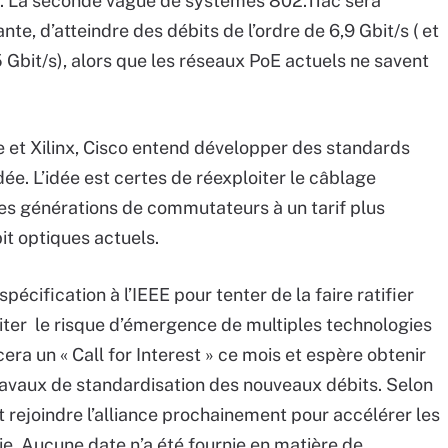
il. La seconde vague de systèmes 802.11ac sera
te, d’atteindre des débits de l’ordre de 6,9 Gbit/s ( et
 Gbit/s), alors que les réseaux PoE actuels ne savent
 et Xilinx, Cisco entend développer des standards
dée. L’idée est certes de réexploiter le câblage
les générations de commutateurs à un tarif plus
it optiques actuels.
cification à l’IEEE pour tenter de la faire ratifier
viter le risque d’émergence de multiples technologies
ra un « Call for Interest » ce mois et espère obtenir
 travaux de standardisation des nouveaux débits. Selon
 rejoindre l’alliance prochainement pour accélérer les
ie. Aucune date n’a été fournie en matière de