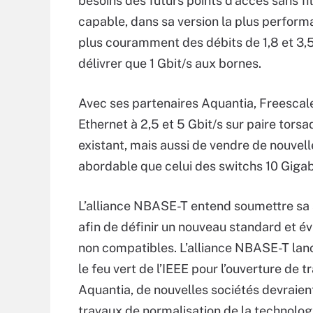
besoins des futurs points d’accès sans f
capable, dans sa version la plus performan
plus couramment des débits de 1,8 et 3,5
délivrer que 1 Gbit/s aux bornes.
Avec ses partenaires Aquantia, Freescale
Ethernet à 2,5 et 5 Gbit/s sur paire torsa
existant, mais aussi de vendre de nouvel
abordable que celui des switchs 10 Gigab
L’alliance NBASE-T entend soumettre sa spé
afin de définir un nouveau standard et é
non compatibles. L’alliance NBASE-T lance
le feu vert de l’IEEE pour l’ouverture de
Aquantia, de nouvelles sociétés devraient
travaux de normalisation de la technolog