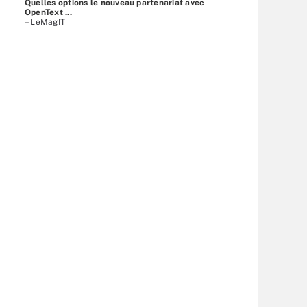
Quelles options le nouveau partenariat avec
OpenText ...
– LeMagIT