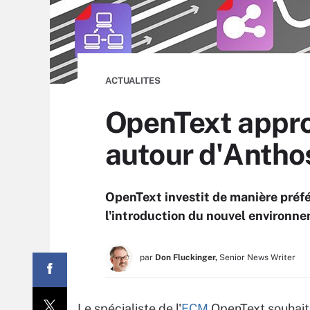
ACTUALITES
OpenText appro
autour d'Antho
OpenText investit de manière préfé
l'introduction du nouvel environn
par
Don Fluckinger,
Senior News Writer
Le spécialiste de l'
ECM
OpenText souhaite