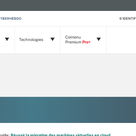
CYBERHEBDO
S'IDENTIF
Contenu
Technologies
Premium
Pro+
 guide:
Réussir la migration des machines virtuelles en cloud