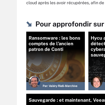
cloud après les avoir récupérées, afin de
Pour approfondir su
Ransomware : les bons
Hycu a
comptes de l’ancien
détect
patron de Conti
cybera
sauve
Par:
Valéry Rieß-Marchive
Sauvegarde : et maintenant, Veea