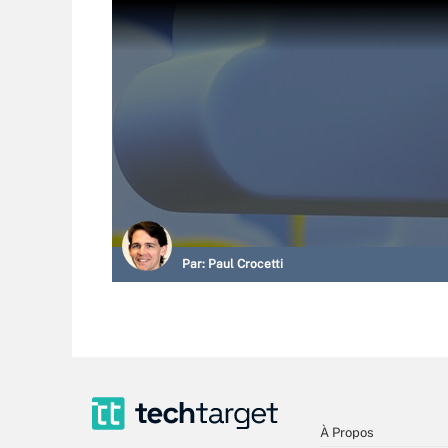
Par:
Paul Crocetti
À Propos