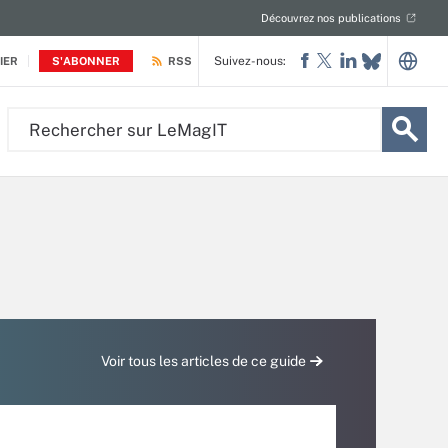
Découvrez nos publications
Suivez-nous:
IER
S'ABONNER
RSS
Rechercher
sur
LeMagIT
Voir tous les articles de ce guide