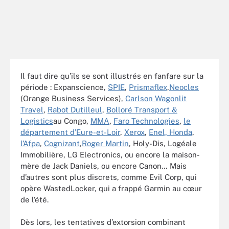
Il faut dire qu’ils se sont illustrés en fanfare sur la
période : Expanscience,
SPIE
,
Prismaflex
,
Neocles
(Orange Business Services),
Carlson Wagonlit
Travel
,
Rabot Dutilleul
,
Bolloré Transport &
Logistics
au Congo,
MMA
,
Faro Technologies
,
le
département d’Eure-et-Loir
,
Xerox
,
Enel, Honda
,
l’Afpa
,
Cognizant
,
Roger Martin
, Holy-Dis, Logéale
Immobilière, LG Electronics, ou encore la maison-
mère de Jack Daniels, ou encore Canon… Mais
d’autres sont plus discrets, comme Evil Corp, qui
opère WastedLocker, qui a frappé Garmin au cœur
de l’été.
Dès lors, les tentatives d’extorsion combinant