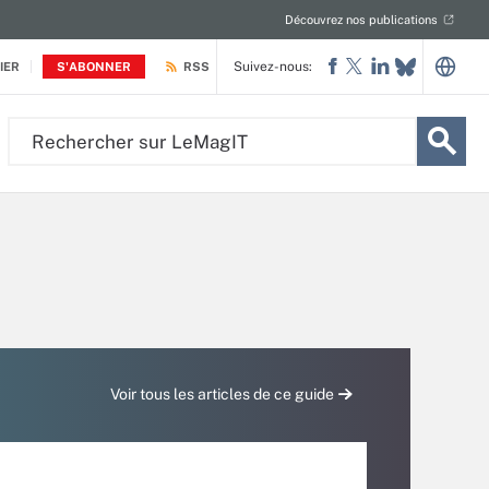
Découvrez nos publications
Suivez-nous:
IER
S'ABONNER
RSS
Rechercher
sur
LeMagIT
Voir tous les articles de ce guide