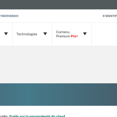
CYBERHEBDO
S'IDENTIF
Contenu
Technologies
Premium
Pro+
 guide:
Guide sur la souveraineté du cloud