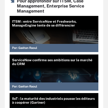
Pour approfondir sur ITSM, Case
Management, Enterprise Service
Management
ITSM : entre ServiceNow et Freshworks,
ManageEngine tente de se différencier
Par:
Gaétan Raoul
ServiceNow confirme ses ambitions sur le marché
du CRM
Par:
Gaétan Raoul
IIoT : la maturité des industriels pousse les éditeurs
à coopérer (Gartner)