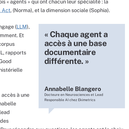
« agents » qui ont chacun leur spécialité : la
A Act
, (Norma), et la dimension sociale (Sophia).
ngage (
LLM
),
« Chaque agent a
emment. Et
accès à une base
corpus
documentaire
L, rapports
différente. »
 Good
istérielle
Annabelle Blangero
 accès à une
Docteure en Neurosciences et Lead
Responsible AI chez Ekimetrics
nabelle
lead
 des