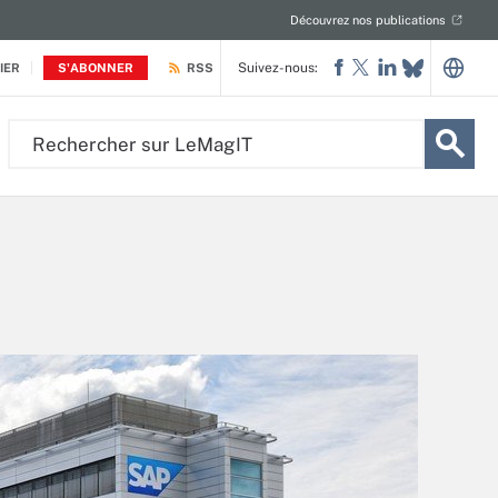
Découvrez nos publications
Suivez-nous:
IER
S'ABONNER
RSS
Rechercher
sur
LeMagIT