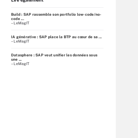
Build : SAP rassemble son portfolio low-code/no-
code ...
– LeMagIT
IA générative : SAP place la BTP au cœur de sa ...
– LeMagIT
Datasphere : SAP veut unifier les données sous
une ...
– LeMagIT