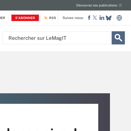
Découvrez nos publications
Suivez-nous:
IER
S'ABONNER
RSS
Rechercher
sur
LeMagIT