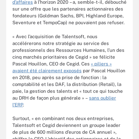
d’affaires
à l’horizon 2020 – a, semble-t-il, débouché
sur une offre que les partenaires actionnaires des
fondateurs (Goldman Sachs, BPI, Highland Europe,
Seventure et TempoCap) ne pouvaient pas refuser.
« Avec l’acquisition de Talentsoft, nous
accélérerons notre stratégie au service des
professionnels des Ressources Humaines, l’un des
cinq marchés prioritaires de Cegid » se félicite
Pascal Houillon, CEO de Cegid. Ces
« piliers »
avaient été clairement exposés
par Pascal Houillon
en 2018, peu après sa prise de fonction : la
comptabilité et les DAF, la distribution (Retail), la
paie, la gestion des talents et « tout ce qui touche
au DRH de façon plus générale » –
sans oublier
l’ERP
.
Surtout, « en combinant nos deux entreprises,
Talentsoft et Cegid deviennent un groupe leader
de plus de 600 millions d’euros de CA annuel »,
chiffre le CEO. L’objectif des actionnaires et de la