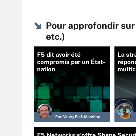
Pour approfondir sur
etc.)
F5 dit avoir été
La str
compromis par un État-
répon
nation
multi
Par:
Valéry Rieß-Marchive
F5 Networks s’offre Shape Securit