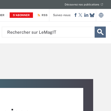
Découvrez nos publications
Suivez-nous:
IER
S'ABONNER
RSS
Rechercher
sur
LeMagIT