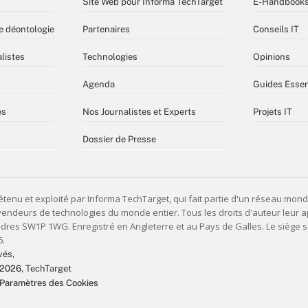
Site Web pour Informa TechTarget
E-Handbook
e déontologie
Partenaires
Conseils IT
listes
Technologies
Opinions
Agenda
Guides Essen
es
Nos Journalistes et Experts
Projets IT
Dossier de Presse
vés,
 2026
, TechTarget
Paramètres des Cookies