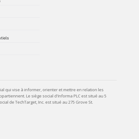
s
tiels