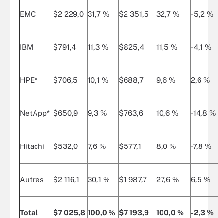
EMC
$2 229,0
31,7 %
$2 351,5
32,7 %
-5,2 %
IBM
$791,4
11,3 %
$825,4
11,5 %
-4,1 %
HPE*
$706,5
10,1 %
$688,7
9,6 %
2,6 %
NetApp*
$650,9
9,3 %
$763,6
10,6 %
-14,8 %
Hitachi
$532,0
7,6 %
$577,1
8,0 %
-7,8 %
Autres
$2 116,1
30,1 %
$1 987,7
27,6 %
6,5 %
Total
$7 025,8
100,0 %
$7 193,9
100,0 %
-2,3 %