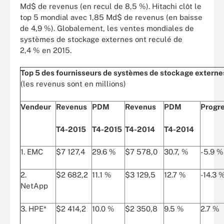
Md$ de revenus (en recul de 8,5 %). Hitachi clôt le
top 5 mondial avec 1,85 Md$ de revenus (en baisse
de 4,9 %). Globalement, les ventes mondiales de
systèmes de stockage externes ont reculé de
2,4 % en 2015.
Top 5 des fournisseurs de systèmes de stockage externe
(les revenus sont en millions)
Vendeur
Revenus
PDM
Revenus
PDM
Progr
T4-2015
T4-2015
T4-2014
T4-2014
1. EMC
$7 127,4
29.6 %
$7 578,0
30.7, %
-5.9 %
2.
$2 682,2
11.1 %
$3 129,5
12.7 %
-14.3 
NetApp
3. HPE*
$2 414,2
10.0 %
$2 350,8
9.5 %
2.7 %