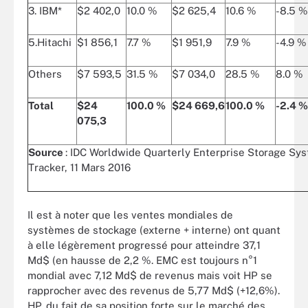
3. IBM*
$2 402,0
10.0 %
$2 625,4
10.6 %
-8.5 %
5.Hitachi
$1 856,1
7.7 %
$1 951,9
7.9 %
-4.9 %
Others
$7 593,5
31.5 %
$7 034,0
28.5 %
8.0 %
Total
$24
100.0 %
$24 669,6
100.0 %
-2.4 %
075,3
Source
: IDC Worldwide Quarterly Enterprise Storage Sy
Tracker, 11 Mars 2016
Il est à noter que les ventes mondiales de
systèmes de stockage (externe + interne) ont quant
à elle légèrement progressé pour atteindre 37,1
Md$ (en hausse de 2,2 %. EMC est toujours n°1
mondial avec 7,12 Md$ de revenus mais voit HP se
rapprocher avec des revenus de 5,77 Md$ (+12,6%).
HP, du fait de sa position forte sur le marché des