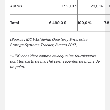
Autres
1 920,0 $
29,8 %
Total
6 499,0 $
100,0 %
-7,8
(Source : IDC Worldwide Quarterly Enterprise
Storage Systems Tracker, 3 mars 2017)
* – IDC considère comme ex-aequo les fournisseurs
dont les parts de marché sont séparées de moins de
un point.