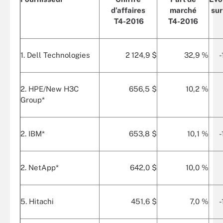
d’affaires
marché
sur
T4-2016
T4-2016
1. Dell Technologies
2 124,9 $
32,9 %
-
2. HPE/New H3C
656,5 $
10,2 %
Group*
2. IBM*
653,8 $
10,1 %
-
2. NetApp*
642,0 $
10,0 %
5. Hitachi
451,6 $
7,0 %
-