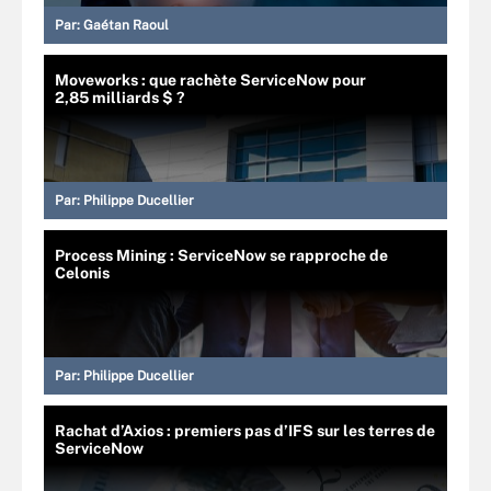
Par:
Gaétan Raoul
Moveworks : que rachète ServiceNow pour
2,85 milliards $ ?
Par:
Philippe Ducellier
Process Mining : ServiceNow se rapproche de
Celonis
Par:
Philippe Ducellier
Rachat d’Axios : premiers pas d’IFS sur les terres de
ServiceNow