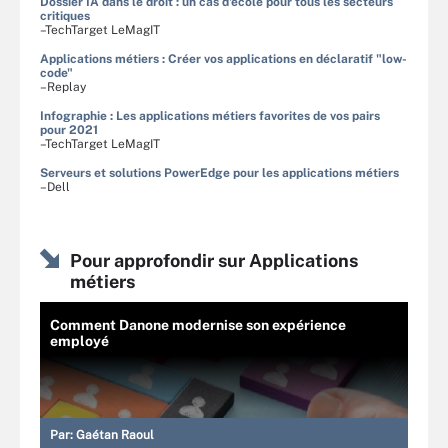
Dossier IA dans le droit : un cas d'école pour tous les secteurs
critiques
–TechTarget LeMagIT
Applications métiers : Créer vos applications en déclaratif "low-
code"
–Replay
Infographie : Les applications métiers favorites de vos pairs
pour 2021
–TechTarget LeMagIT
Serveurs et solutions PowerEdge pour les applications métiers
–Dell
Pour approfondir sur Applications
métiers
Comment Danone modernise son expérience
employé
Par:
Gaétan Raoul