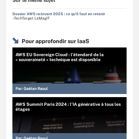
Sur le même sujet
Dossier AWS re:Invent 2025 : ce qu'il faut en retenir
–TechTarget LeMagIT
Pour approfondir sur IaaS
AWS EU Sovereign Cloud : l’étendard de la
« souveraineté » technique est disponible
Par:
Gaétan Raoul
AWS Summit Paris 2024 : l’IA générative à tous les
étages
Par:
Gaétan Raoul