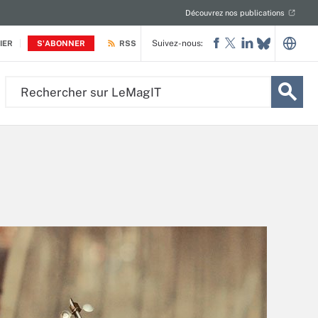
Découvrez nos publications
Suivez-nous:
IER
S'ABONNER
RSS
Rechercher
sur
LeMagIT