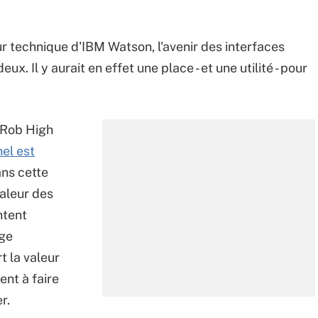
ur technique d'IBM Watson, l'avenir des interfaces
x. Il y aurait en effet une place - et une utilité - pour
, Rob High
el est
ans cette
valeur des
ntent
age
t la valeur
ent à faire
r.