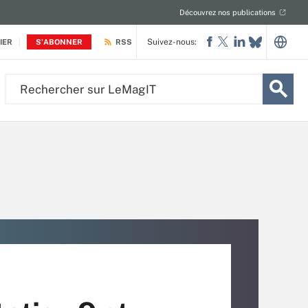
Découvrez nos publications
Suivez-nous:
IER
S'ABONNER
RSS
Rechercher
sur
LeMagIT