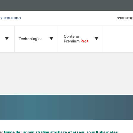
CYBERHEBDO
S'IDENTIF
Contenu
Technologies
Premium
Pro+
de:
Guide de l’administration stockage et réseau sous Kubernetes