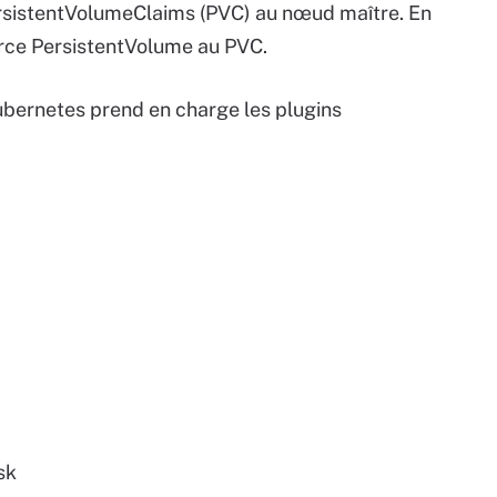
rsistentVolumeClaims (PVC) au nœud maître. En
urce PersistentVolume au PVC.
Kubernetes prend en charge les plugins
sk