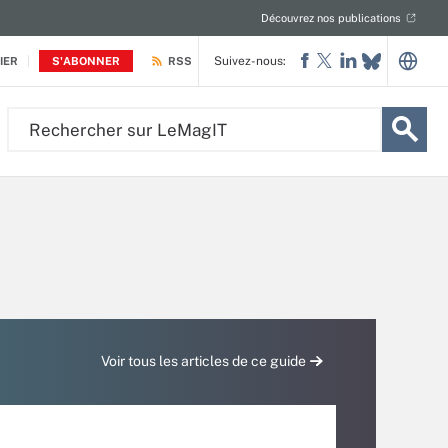
Découvrez nos publications
Suivez-nous:
IER
S'ABONNER
RSS
Rechercher
sur
LeMagIT
Voir tous les articles de ce guide