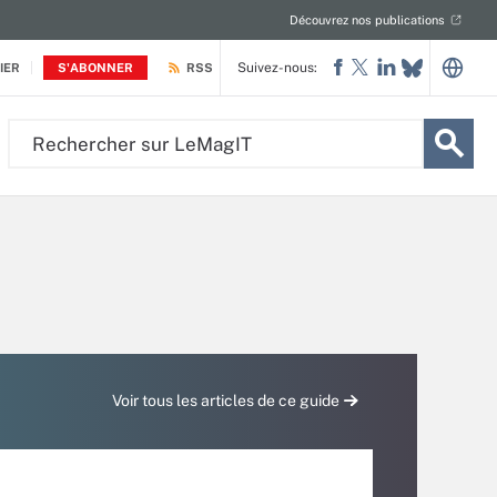
Découvrez nos publications
Suivez-nous:
IER
S'ABONNER
RSS
Rechercher
sur
LeMagIT
Voir tous les articles de ce guide