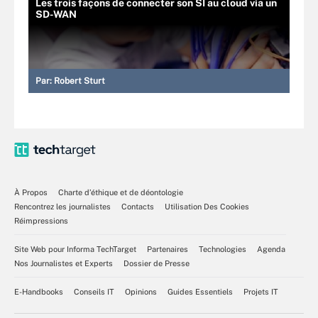
Les trois façons de connecter son SI au cloud via un
SD-WAN
Par:
Robert Sturt
À Propos
Charte d’éthique et de déontologie
Rencontrez les journalistes
Contacts
Utilisation Des Cookies
Réimpressions
Site Web pour Informa TechTarget
Partenaires
Technologies
Agenda
Nos Journalistes et Experts
Dossier de Presse
E-Handbooks
Conseils IT
Opinions
Guides Essentiels
Projets IT