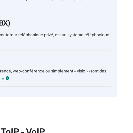
BX)
utateur téléphonique privé, est un système téléphonique
érence, web-conférence ou simplement « visio » - sont des
ète
ToIP - VoIP