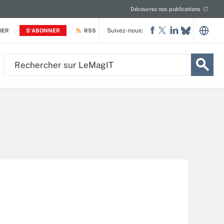
Découvrez nos publications
Suivez-nous:
IER
S'ABONNER
RSS
Rechercher
sur
LeMagIT