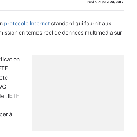
Publié le:
janv. 23, 2017
un
protocole
Internet
standard qui fournit aux
ission en temps réel de données multimédia sur
fication
ETF
 été
-WG
e l'IETF
per à