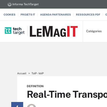
Informa TechTarget
COOKIES
PROJETS IT
AGENDA PARTENAIRES
RESSOURCES PDF
Catégories
Accueil
ToIP - VoIP
DEFINITION
Real-Time Transpo