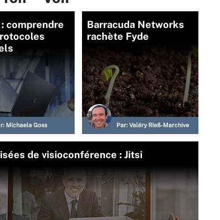
 : comprendre
Barracuda Networks
protocoles
rachète Fyde
els
r:
Michaela Goss
Par:
Valéry Rieß-Marchive
sées de visioconférence : Jitsi