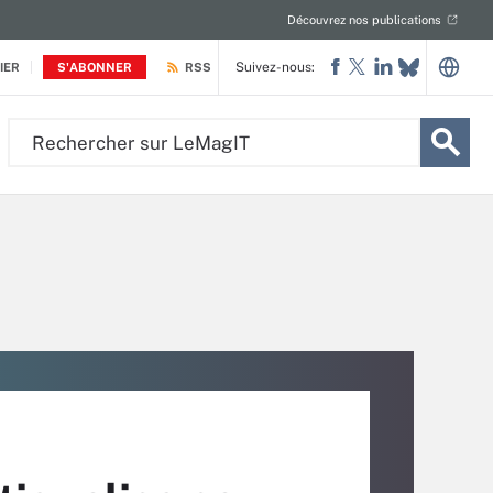
Découvrez nos publications
Suivez-nous:
IER
S'ABONNER
RSS
Rechercher
sur
LeMagIT