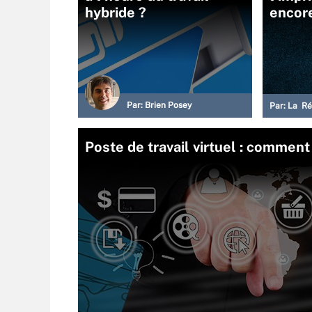
hybride ?
encore
Par:
Brien Posey
Par:
La Ré
Poste de travail virtuel : commen