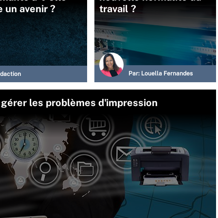
 un avenir ?
travail ?
Par:
Louella Fernandes
daction
t gérer les problèmes d'impression