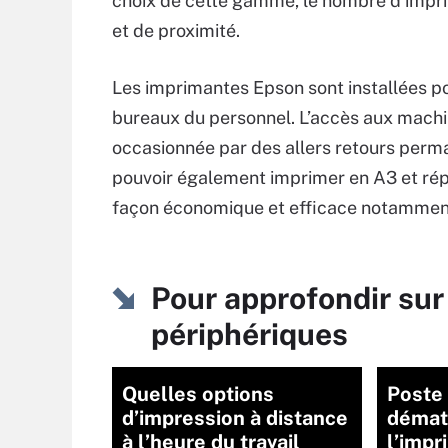
choix de cette gamme, le nombre d’impr
et de proximité.
Les imprimantes Epson sont installées po
bureaux du personnel. L’accès aux machin
occasionnée par des allers retours perman
pouvoir également imprimer en A3 et ré
façon économique et efficace notamment p
Pour approfondir sur
périphériques
Quelles options
Poste 
d’impression à distance
dématé
à l’heure du travail
l’impr