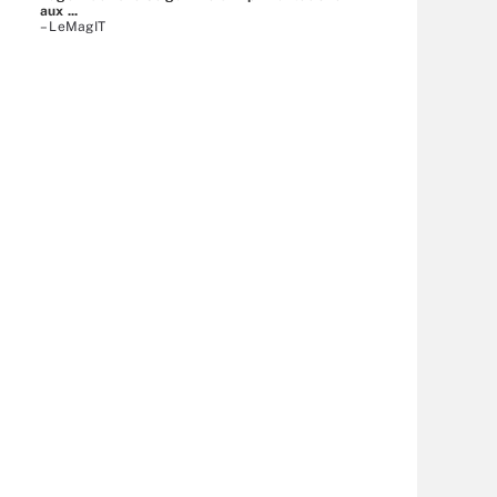
aux ...
– LeMagIT